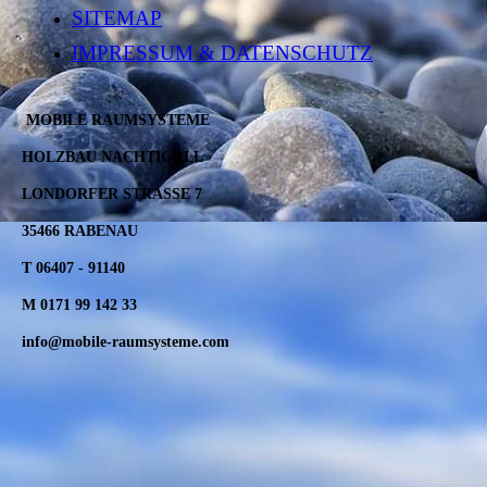
SITEMAP
IMPRESSUM & DATENSCHUTZ
MOBILE RAUMSYSTEME
HOLZBAU NACHTIGALL
LONDORFER STRASSE 7
35466 RABENAU
T 06407 - 91140
M 0171 99 142 33
info@mobile-raumsysteme.com